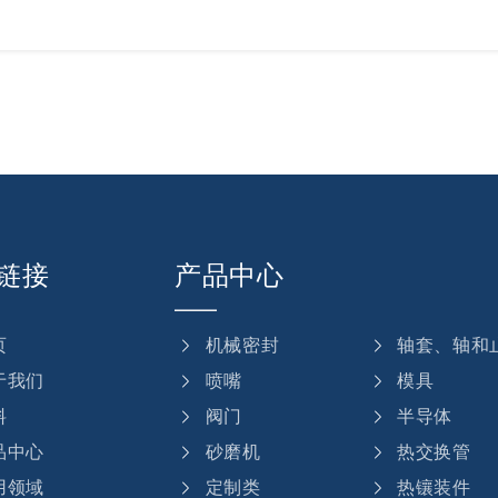
链接
产品中心
页
机械密封
轴套、轴和
于我们
喷嘴
模具
料
阀门
半导体
品中心
砂磨机
热交换管
用领域
定制类
热镶装件