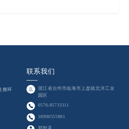
联系我们
浙江省台州市临海市上盘镇北洋工业
止推环
园区
0576-85733311
18906555881
郑智孟