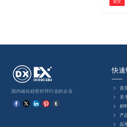
提交
快速
首
国内碳化硅密封环行业的企业
关
材
产
应